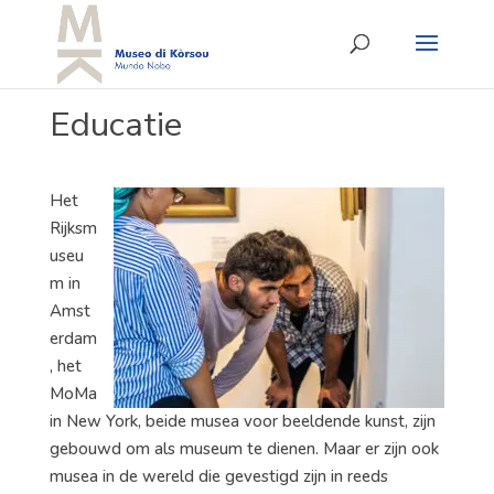
Educatie
Het
Rijksm
useu
m in
Amst
erdam
, het
MoMa
in New York, beide musea voor beeldende kunst, zijn
gebouwd om als museum te dienen. Maar er zijn ook
musea in de wereld die gevestigd zijn in reeds