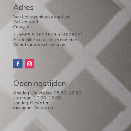
Adres
Van Leeuwenhoekstraat z/n
Willemstad
Curaçao
T +599 9 4623873 of 4626051
E
info@hetcuracaosch.museum
W
hetcuracaosch.museum
Openingstijden
dinsdag t/m vrijdag: 08:30–16:30
zaterdag: 10:00–16:00
zondag: Gesloten
maandag: Gesloten